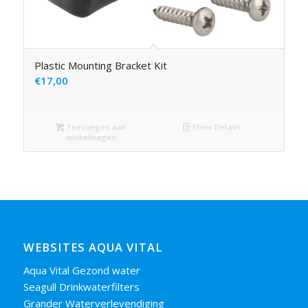
Plastic Mounting Bracket Kit
€
17,00
Toevoegen aan
Show Details
winkelwagen
WEBSITES AQUA VITAL
Aqua Vital Gezond water
Seagull Drinkwaterfilters
Grander Waterverlevendiging