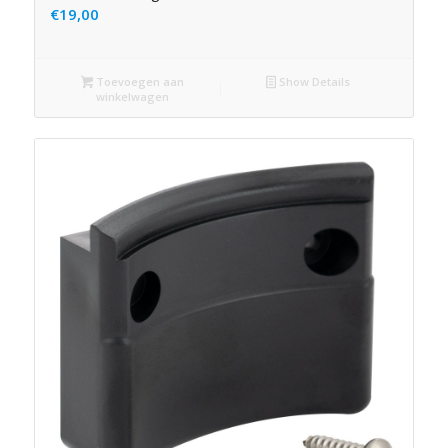
€
19,00
Toevoegen aan
Show Details
winkelwagen