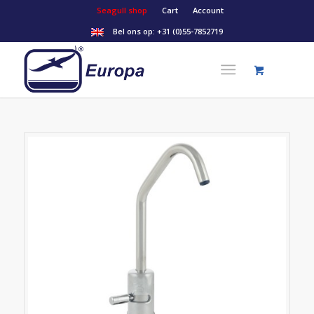
Seagull shop
Cart
Account
Bel ons op:
+31 (0)55-7852719