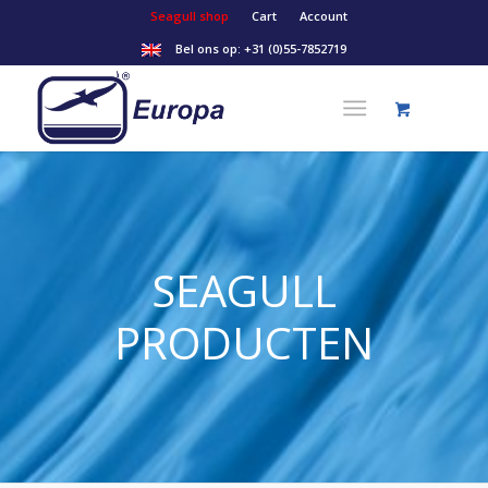
Seagull shop
Cart
Account
Bel ons op:
+31 (0)55-7852719
SEAGULL
PRODUCTEN