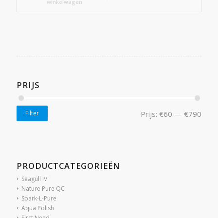
winkelwagen
PRIJS
Filter
Prijs:
€60
—
€790
PRODUCTCATEGORIEËN
Seagull IV
Nature Pure QC
Spark-L-Pure
Aqua Polish
First Need