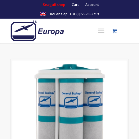
Seagull shop
Cart
Account
Bel ons op:
+31 (0)55-7852719