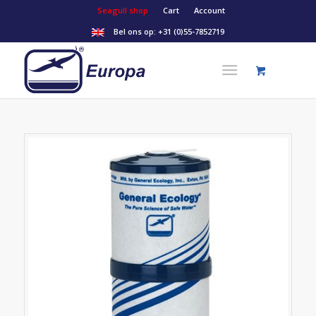
Seagull shop
Cart
Account
Bel ons op:
+31 (0)55-7852719