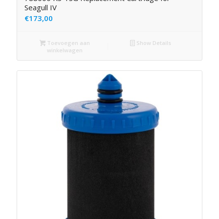
Seagull IV
€
173,00
Toevoegen aan
Show Details
winkelwagen